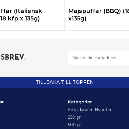
far (Italiensk
Majspuffar (BBQ) (1
(18 kfp x 135g)
x135g)
SBREV
.
TILLBAKA TILL TOPPEN
ar
Kategorier
Erbjudanden Nyheter
250 gr
500 gr