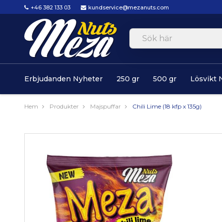
+46 382 133 03
kundservice@mezanuts.com
Erbjudanden Nyheter
250 gr
500 gr
Lösvikt 
Hem
Produkter
Majspuffar
Chili Lime (18 kfp x 135g)