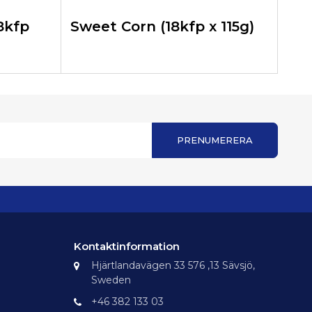
8kfp
Sweet Corn (18kfp x 115g)
Maj
Ket
PRENUMERERA
Kontaktinformation
Hjärtlandavägen 33 576 ,13 Sävsjö,
Sweden
+46 382 133 03