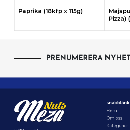
Paprika (18kfp x 115g)
Majspuf
Pizza) 
PRENUMERERA NYHET
snabblänk
Hem
Om oss
Kategorier