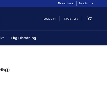
Privat kund
Swedish
Logga in
Registrera
ukt
1 kg Blandning
135g)