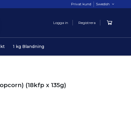
Privat kund
Swedish
Logga in
Registrera
ukt
1 kg Blandning
opcorn) (18kfp x 135g)