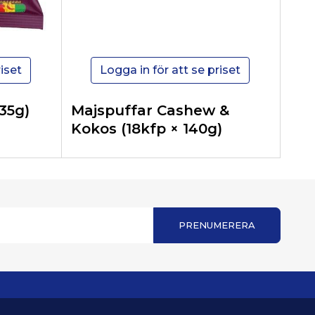
iset
Logga in för att se priset
135g)
Majspuffar Cashew &
Ost
Kokos (18kfp × 140g)
135
PRENUMERERA