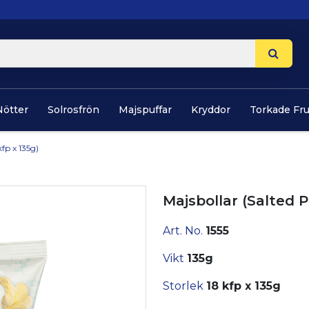
Nötter
Solrosfrön
Majspuffar
Kryddor
Torkade Fr
fp x 135g)
Majsbollar (Salted P
Art. No.
1555
Vikt
135g
Storlek
18 kfp x 135g