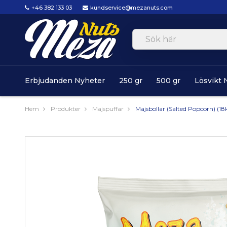
+46 382 133 03
kundservice@mezanuts.com
Erbjudanden Nyheter
250 gr
500 gr
Lösvikt 
Hem
Produkter
Majspuffar
Majsbollar (Salted Popcorn) (18k