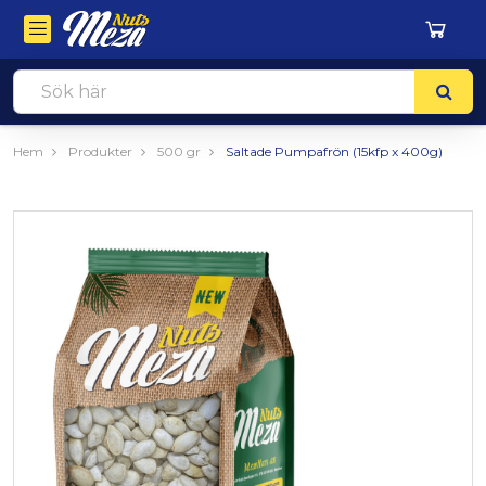
Hem
Produkter
500 gr
Saltade Pumpafrön (15kfp x 400g)