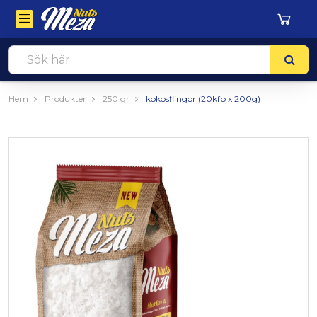
Hem
Produkter
250 gr
kokosflingor (20kfp x 200g)